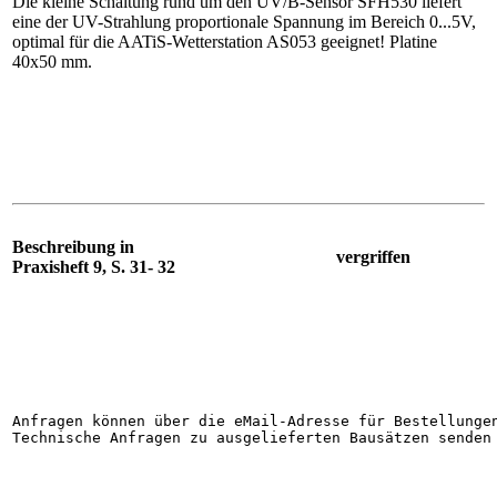
Die kleine Schaltung rund um den UV/B-Sensor SFH530 liefert
eine der UV-Strahlung proportionale Spannung im Bereich 0...5V,
optimal für die AATiS-Wetterstation AS053 geeignet! Platine
40x50 mm.
Beschreibung in
vergriffen
Praxisheft 9, S. 31- 32
Anfragen können über die eMail-Adresse für Bestellunge
Technische Anfragen zu ausgelieferten Bausätzen senden