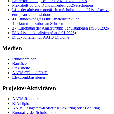
Lehrerfortbildung bei der HAM RADIO 2026
Praxisheft 36 und Rundschreiben 2026 erschienen
Liste der aktiven europäischen Schulstationen / List of active
european school stations
41. Bundeskongress für Amateurfunk und
Telekommunikation an Schulen
27. Europatag der Amateurfunk-Schulstationen am 5.5.2026
RIA-Listen aktualisiert (Stand 01.2026)
Druckvorlagen für AATiS-Diplome
Medien
Rundschreiben
Bausätze
Praxishefte
AATiS CD und DVD
Elektronikbasteleien
Projekte/Aktivitäten
AATiS-Roboter
RIA Diplom
AATiS Leihgeräte-Koffer für FoxOring oder BatOring
Europatag der Schulstationen