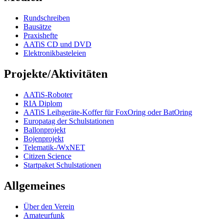
Rundschreiben
Bausätze
Praxishefte
AATiS CD und DVD
Elektronikbasteleien
Projekte/Aktivitäten
AATiS-Roboter
RIA Diplom
AATiS Leihgeräte-Koffer für FoxOring oder BatOring
Europatag der Schulstationen
Ballonprojekt
Bojenprojekt
Telematik-/WxNET
Citizen Science
Startpaket Schulstationen
Allgemeines
Über den Verein
Amateurfunk