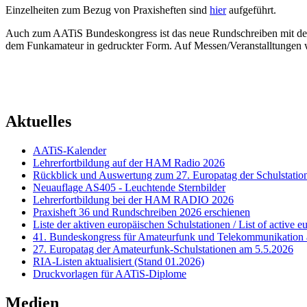
Einzelheiten zum Bezug von Praxisheften sind
hier
aufgeführt.
Auch zum AATiS Bundeskongress ist das neue Rundschreiben mit der
dem Funkamateur in gedruckter Form. Auf Messen/Veranstalltungen wi
Aktuelles
AATiS-Kalender
Lehrerfortbildung auf der HAM Radio 2026
Rückblick und Auswertung zum 27. Europatag der Schulstatio
Neuauflage AS405 - Leuchtende Sternbilder
Lehrerfortbildung bei der HAM RADIO 2026
Praxisheft 36 und Rundschreiben 2026 erschienen
Liste der aktiven europäischen Schulstationen / List of active e
41. Bundeskongress für Amateurfunk und Telekommunikation 
27. Europatag der Amateurfunk-Schulstationen am 5.5.2026
RIA-Listen aktualisiert (Stand 01.2026)
Druckvorlagen für AATiS-Diplome
Medien