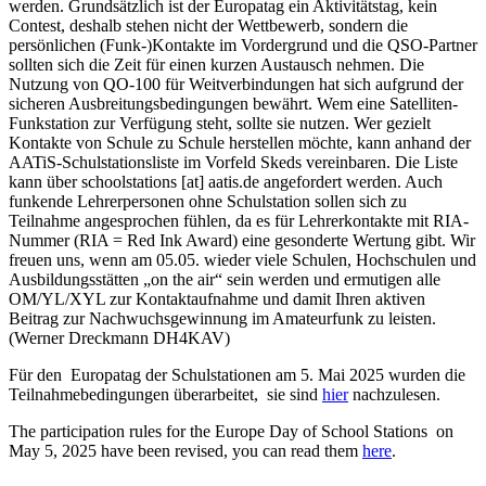
werden. Grundsätzlich ist der Europatag ein Aktivitätstag, kein
Contest, deshalb stehen nicht der Wettbewerb, sondern die
persönlichen (Funk-)Kontakte im Vordergrund und die QSO-Partner
sollten sich die Zeit für einen kurzen Austausch nehmen. Die
Nutzung von QO-100 für Weitverbindungen hat sich aufgrund der
sicheren Ausbreitungsbedingungen bewährt. Wem eine Satelliten-
Funkstation zur Verfügung steht, sollte sie nutzen. Wer gezielt
Kontakte von Schule zu Schule herstellen möchte, kann anhand der
AATiS-Schulstationsliste im Vorfeld Skeds vereinbaren. Die Liste
kann über
schoolstations
[at]
aatis.de
angefordert werden. Auch
funkende Lehrerpersonen ohne Schulstation sollen sich zu
Teilnahme angesprochen fühlen, da es für Lehrerkontakte mit RIA-
Nummer (RIA = Red Ink Award) eine gesonderte Wertung gibt. Wir
freuen uns, wenn am 05.05. wieder viele Schulen, Hochschulen und
Ausbildungsstätten „on the air“ sein werden und ermutigen alle
OM/YL/XYL zur Kontaktaufnahme und damit Ihren aktiven
Beitrag zur Nachwuchsgewinnung im Amateurfunk zu leisten.
(Werner Dreckmann DH4KAV)
Für den Europatag der Schulstationen am 5. Mai 2025 wurden die
Teilnahmebedingungen überarbeitet, sie sind
hier
nachzulesen.
The participation rules for the Europe Day of School Stations on
May 5, 2025 have been revised, you can read them
here
.