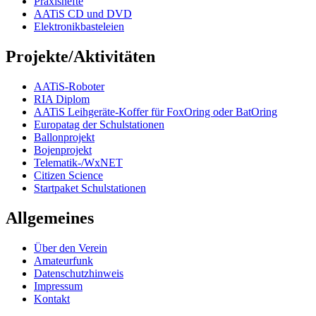
Praxishefte
AATiS CD und DVD
Elektronikbasteleien
Projekte/Aktivitäten
AATiS-Roboter
RIA Diplom
AATiS Leihgeräte-Koffer für FoxOring oder BatOring
Europatag der Schulstationen
Ballonprojekt
Bojenprojekt
Telematik-/WxNET
Citizen Science
Startpaket Schulstationen
Allgemeines
Über den Verein
Amateurfunk
Datenschutzhinweis
Impressum
Kontakt