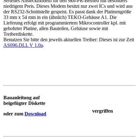
Serielles Ansteckmodem für den 9k6-PR-Betrieb mit besonders
niedrigem Preis. Dieses Modem besitzt nur zwei ICs und wird aus
der RS232-Schnittstelle gespeist. Es passt dank der Platinengröße
33 mm x 54 mm in ein (ähnlich) TEKO-Gehäuse A1. Die
Lieferung erfolgt mit programmiertem Mikrocontroller kpl. mit
gebohrter Platine, allen Bauteilen, Gehäuse sowie mit
Treiberdiskette.
Benutzen Sie bitte den jeweils aktuellen Treiber: Dieses ist zur Zeit
AS096.DLL V 1.0a
.
Bauanleitung auf
beigefügter Diskette
vergriffen
oder zum
Download