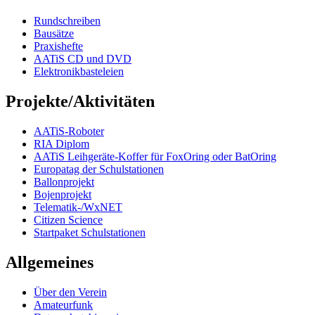
Rundschreiben
Bausätze
Praxishefte
AATiS CD und DVD
Elektronikbasteleien
Projekte/Aktivitäten
AATiS-Roboter
RIA Diplom
AATiS Leihgeräte-Koffer für FoxOring oder BatOring
Europatag der Schulstationen
Ballonprojekt
Bojenprojekt
Telematik-/WxNET
Citizen Science
Startpaket Schulstationen
Allgemeines
Über den Verein
Amateurfunk