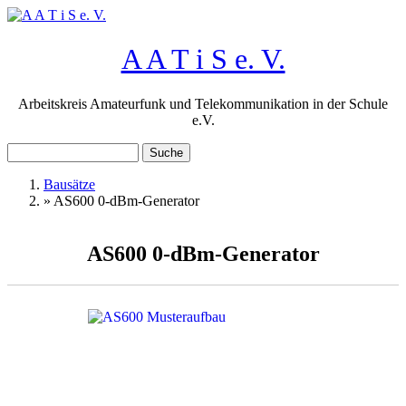
Direkt zum Inhalt
A A T i S e. V.
Arbeitskreis Amateurfunk und Telekommunikation in der Schule
e.V.
Suche
Suchformular
Bausätze
»
AS600 0-dBm-Generator
Sie sind hier
AS600 0-dBm-Generator