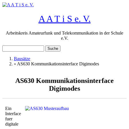
Direkt zum Inhalt
A A T i S e. V.
Arbeitskreis Amateurfunk und Telekommunikation in der Schule
e.V.
Suche
Suchformular
Bausätze
»
AS630 Kommunikationsinterface Digimodes
Sie sind hier
AS630 Kommunikationsinterface
Digimodes
Ein
Interface
fuer
digitale