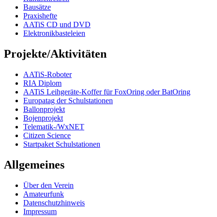
Bausätze
Praxishefte
AATiS CD und DVD
Elektronikbasteleien
Projekte/Aktivitäten
AATiS-Roboter
RIA Diplom
AATiS Leihgeräte-Koffer für FoxOring oder BatOring
Europatag der Schulstationen
Ballonprojekt
Bojenprojekt
Telematik-/WxNET
Citizen Science
Startpaket Schulstationen
Allgemeines
Über den Verein
Amateurfunk
Datenschutzhinweis
Impressum