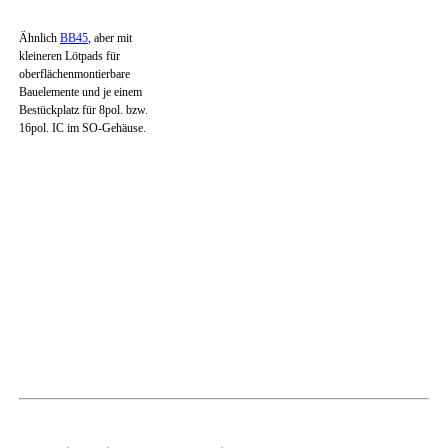
Ähnlich
BB45
, aber mit
kleineren Lötpads für
oberflächenmontierbare
Bauelemente und je einem
Bestückplatz für 8pol. bzw.
16pol. IC im SO-Gehäuse.