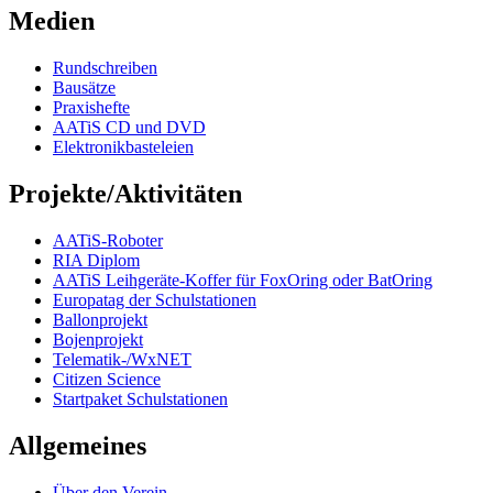
Medien
Rundschreiben
Bausätze
Praxishefte
AATiS CD und DVD
Elektronikbasteleien
Projekte/Aktivitäten
AATiS-Roboter
RIA Diplom
AATiS Leihgeräte-Koffer für FoxOring oder BatOring
Europatag der Schulstationen
Ballonprojekt
Bojenprojekt
Telematik-/WxNET
Citizen Science
Startpaket Schulstationen
Allgemeines
Über den Verein