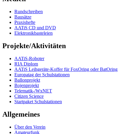
Rundschreiben
Bausätze
Praxishefte
AATiS CD und DVD
Elektronikbasteleien
Projekte/Aktivitäten
AATiS-Roboter
RIA Diplom
AATiS Leihgeräte-Koffer für FoxOring oder BatOring
Europatag der Schulstationen
Ballonprojekt
Bojenprojekt
Telematik-/WxNET
Citizen Science
Startpaket Schulstationen
Allgemeines
Über den Verein
Amateurfunk