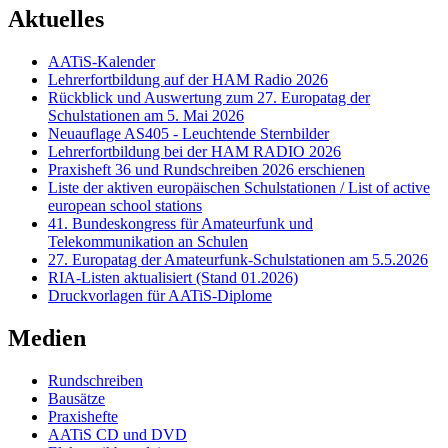
Aktuelles
AATiS-Kalender
Lehrerfortbildung auf der HAM Radio 2026
Rückblick und Auswertung zum 27. Europatag der
Schulstationen am 5. Mai 2026
Neuauflage AS405 - Leuchtende Sternbilder
Lehrerfortbildung bei der HAM RADIO 2026
Praxisheft 36 und Rundschreiben 2026 erschienen
Liste der aktiven europäischen Schulstationen / List of active
european school stations
41. Bundeskongress für Amateurfunk und
Telekommunikation an Schulen
27. Europatag der Amateurfunk-Schulstationen am 5.5.2026
RIA-Listen aktualisiert (Stand 01.2026)
Druckvorlagen für AATiS-Diplome
Medien
Rundschreiben
Bausätze
Praxishefte
AATiS CD und DVD