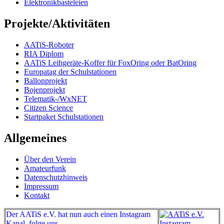
Elektronikbasteleien
Projekte/Aktivitäten
AATiS-Roboter
RIA Diplom
AATiS Leihgeräte-Koffer für FoxOring oder BatOring
Europatag der Schulstationen
Ballonprojekt
Bojenprojekt
Telematik-/WxNET
Citizen Science
Startpaket Schulstationen
Allgemeines
Über den Verein
Amateurfunk
Datenschutzhinweis
Impressum
Kontakt
Der AATiS e.V. hat nun auch einen Instagram
Kanal,
folge uns