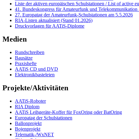
Liste der aktiven europäischen Schulstationen / List of active e
41. Bundeskongress für Amateurfunk und Telekommunikation 
27. Europatag der Amateurfunk-Schulstationen am 5.5.2026
RIA-Listen aktualisiert (Stand 01.2026)
Druckvorlagen für AATiS-Diplome
Medien
Rundschreiben
Bausätze
Praxishefte
AATiS CD und DVD
Elektronikbasteleien
Projekte/Aktivitäten
AATiS-Roboter
RIA Diplom
AATiS Leihgeräte-Koffer für FoxOring oder BatOring
Europatag der Schulstationen
Ballonprojekt
Bojenprojekt
Telematik-/WxNET