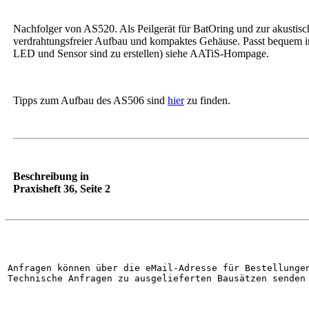
Nachfolger von AS520. Als Peilgerät für BatOring und zur akusti­sc
verdrahtungsfreier Aufbau und kom­paktes Gehäu­se. Passt bequem i
LED und Sensor sind zu erstellen) siehe AATiS-Hompa­ge.
Tipps zum Aufbau des AS506 sind
hier
zu finden.
Beschreibung in
Praxisheft 36, Seite 2
Anfragen können über die eMail-Adresse für Bestellunge
Technische Anfragen zu ausgelieferten Bausätzen senden