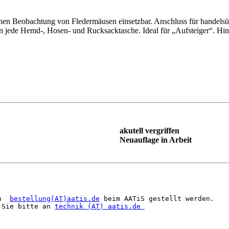
hen Beo­bach­tung von Fleder­mäu­sen einsetzbar. Anschluss für handel
n jede Hemd-, Hosen- und Ruck­sacktasche. Ideal für „Aufsteiger“. Hi
akutell vergriffen
Neuauflage in Arbeit
n  
bestellung(AT)aatis.de
 beim AATiS gestellt werden.

 Sie bitte an 
technik (AT) aatis.de 