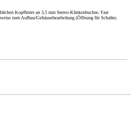
süblichen Kopf­hörer an 3,5 mm Stereo-Klinkenbuchse. Fast
nweise zum Aufbau/Ge­häuse­bearbeitung (Öffnung für Schalter,