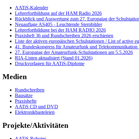
AATiS-Kalender
Lehrerfortbildung auf der HAM Radio 2026
Rückblick und Auswertung zum 27. Europatag der Schulstatio
Neuauflage AS405 - Leuchtende Sternbilder
Lehrerfortbildung bei der HAM RADIO 2026
Praxisheft 36 und Rundschreiben 2026 erschienen
Liste der aktiven europäischen Schulstationen / List of active e
41. Bundeskongress für Amateurfunk und Telekommunikation 
27. Europatag der Amateurfunk-Schulstationen am 5.5.2026
RIA-Listen aktualisiert (Stand 01.2026)
Druckvorlagen für AATiS-Diplome
Medien
Rundschreiben
Bausätze
Praxishefte
AATiS CD und DVD
Elektronikbasteleien
Projekte/Aktivitäten
AATiS-Roboter