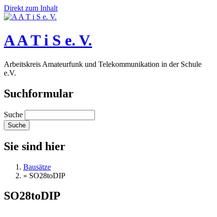
Direkt zum Inhalt
A A T i S e. V.
Arbeitskreis Amateurfunk und Telekommunikation in der Schule
e.V.
Suchformular
Suche
Sie sind hier
Bausätze
»
SO28toDIP
SO28toDIP