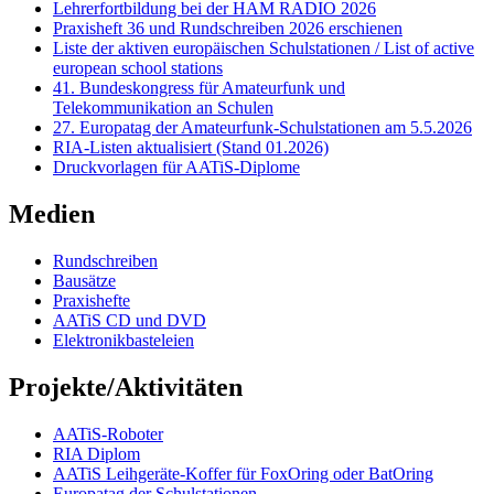
Lehrerfortbildung bei der HAM RADIO 2026
Praxisheft 36 und Rundschreiben 2026 erschienen
Liste der aktiven europäischen Schulstationen / List of active
european school stations
41. Bundeskongress für Amateurfunk und
Telekommunikation an Schulen
27. Europatag der Amateurfunk-Schulstationen am 5.5.2026
RIA-Listen aktualisiert (Stand 01.2026)
Druckvorlagen für AATiS-Diplome
Medien
Rundschreiben
Bausätze
Praxishefte
AATiS CD und DVD
Elektronikbasteleien
Projekte/Aktivitäten
AATiS-Roboter
RIA Diplom
AATiS Leihgeräte-Koffer für FoxOring oder BatOring
Europatag der Schulstationen