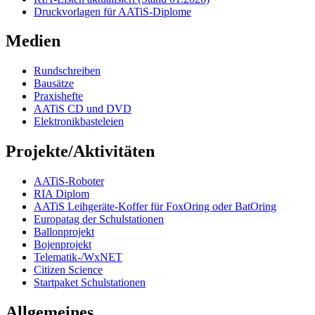
Druckvorlagen für AATiS-Diplome
Medien
Rundschreiben
Bausätze
Praxishefte
AATiS CD und DVD
Elektronikbasteleien
Projekte/Aktivitäten
AATiS-Roboter
RIA Diplom
AATiS Leihgeräte-Koffer für FoxOring oder BatOring
Europatag der Schulstationen
Ballonprojekt
Bojenprojekt
Telematik-/WxNET
Citizen Science
Startpaket Schulstationen
Allgemeines