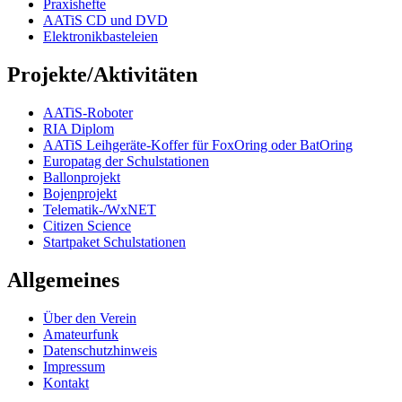
Praxishefte
AATiS CD und DVD
Elektronikbasteleien
Projekte/Aktivitäten
AATiS-Roboter
RIA Diplom
AATiS Leihgeräte-Koffer für FoxOring oder BatOring
Europatag der Schulstationen
Ballonprojekt
Bojenprojekt
Telematik-/WxNET
Citizen Science
Startpaket Schulstationen
Allgemeines
Über den Verein
Amateurfunk
Datenschutzhinweis
Impressum
Kontakt