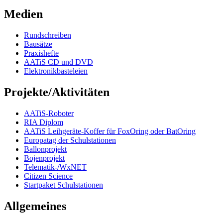
Medien
Rundschreiben
Bausätze
Praxishefte
AATiS CD und DVD
Elektronikbasteleien
Projekte/Aktivitäten
AATiS-Roboter
RIA Diplom
AATiS Leihgeräte-Koffer für FoxOring oder BatOring
Europatag der Schulstationen
Ballonprojekt
Bojenprojekt
Telematik-/WxNET
Citizen Science
Startpaket Schulstationen
Allgemeines