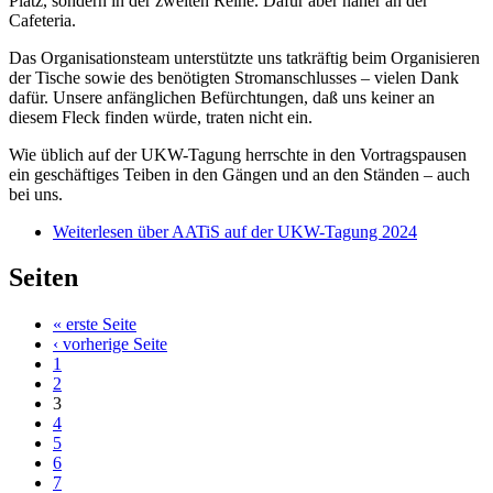
Platz, sondern in der zweiten Reihe. Dafür aber näher an der
Cafeteria.
Das Organisationsteam unterstützte uns tatkräftig beim Organisieren
der Tische sowie des benötigten Stromanschlusses – vielen Dank
dafür. Unsere anfänglichen Befürchtungen, daß uns keiner an
diesem Fleck finden würde, traten nicht ein.
Wie üblich auf der UKW-Tagung herrschte in den Vortragspausen
ein geschäftiges Teiben in den Gängen und an den Ständen – auch
bei uns.
Weiterlesen
über AATiS auf der UKW-Tagung 2024
Seiten
« erste Seite
‹ vorherige Seite
1
2
3
4
5
6
7