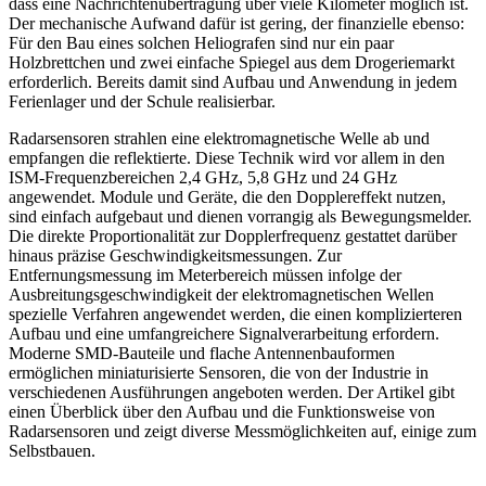
dass eine Nachrichtenübertragung über viele Kilometer möglich ist.
Der mechanische Aufwand dafür ist gering, der finanzielle ebenso:
Für den Bau eines solchen Heliografen sind nur ein paar
Holzbrettchen und zwei einfache Spiegel aus dem Drogeriemarkt
erforderlich. Bereits damit sind Aufbau und Anwendung in jedem
Ferienlager und der Schule realisierbar.
Radarsensoren strahlen eine elektromagnetische Welle ab und
empfangen die reflektierte. Diese Technik wird vor allem in den
ISM-Frequenzbereichen 2,4 GHz, 5,8 GHz und 24 GHz
angewendet. Module und Geräte, die den Dopplereffekt nutzen,
sind einfach aufgebaut und dienen vorrangig als Bewegungsmelder.
Die direkte Proportionalität zur Dopplerfrequenz gestattet darüber
hinaus präzise Geschwindigkeitsmessungen. Zur
Entfernungsmessung im Meterbereich müssen infolge der
Ausbreitungsgeschwindigkeit der elektromagnetischen Wellen
spezielle Verfahren angewendet werden, die einen komplizierteren
Aufbau und eine umfangreichere Signalverarbeitung erfordern.
Moderne SMD-Bauteile und flache Antennenbauformen
ermöglichen miniaturisierte Sensoren, die von der Industrie in
verschiedenen Ausführungen angeboten werden. Der Artikel gibt
einen Überblick über den Aufbau und die Funktionsweise von
Radarsensoren und zeigt diverse Messmöglichkeiten auf, einige zum
Selbstbauen.