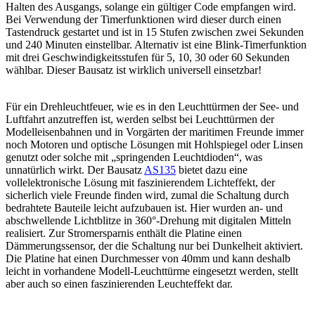
Halten des Ausgangs, solange ein gültiger Code empfangen wird.
Bei Verwendung der Timerfunktionen wird dieser durch einen
Tastendruck gestartet und ist in 15 Stufen zwischen zwei Sekunden
und 240 Minuten einstellbar. Alternativ ist eine Blink-Timerfunktion
mit drei Geschwindigkeitsstufen für 5, 10, 30 oder 60 Sekunden
wählbar. Dieser Bausatz ist wirklich universell einsetzbar!
Für ein Drehleuchtfeuer, wie es in den Leuchttürmen der See- und
Luftfahrt anzutreffen ist, werden selbst bei Leuchttürmen der
Modelleisenbahnen und in Vorgärten der maritimen Freunde immer
noch Motoren und optische Lösungen mit Hohlspiegel oder Linsen
genutzt oder solche mit „springenden Leuchtdioden“, was
unnatürlich wirkt. Der Bausatz
AS135
bietet dazu eine
vollelektronische Lösung mit faszinierendem Lichteffekt, der
sicherlich viele Freunde finden wird, zumal die Schaltung durch
bedrahtete Bauteile leicht aufzubauen ist. Hier wurden an- und
abschwellende Lichtblitze in 360°-Drehung mit digitalen Mitteln
realisiert. Zur Stromersparnis enthält die Platine einen
Dämmerungssensor, der die Schaltung nur bei Dunkelheit aktiviert.
Die Platine hat einen Durchmesser von 40mm und kann deshalb
leicht in vorhandene Modell-Leuchttürme eingesetzt werden, stellt
aber auch so einen faszinierenden Leuchteffekt dar.