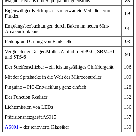
Magnetic Beads und Superparamagnetismus
88
Eigenwilliger Ketchup - das unerwartete Verhalten von
89
Fluiden
Empfangsbeobachtungen durch Baken im neuen 60m-
91
Amateurfunkband
Peilung und Ortung von Funkstellen
93
Vergleich der Geiger-Müller-Zählrohre SI39-G, SBM-20
98
und STS-6
Der Streifenschieber – ein leistungsfähiges Chiffriergerät
106
Mit der Spitzhacke in die Welt der Mikrocontroller
109
Pinguino – PIC-Entwicklung ganz einfach
128
Der Function Realizer
132
Lichtemission von LEDs
136
Präzisionsnetzgerät AS915
137
AS001
– der renovierte Klassiker
139