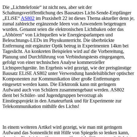
Die „Lichttelefonie“ ist nicht neu, aber seit der
Schaltungsveröffentlichung des Bausatzes Licht-Sende-Empfänger
„ELiSE“
AS802
im Praxisheft 22 ist dieses Thema aktueller denn je,
zumal zahlreiche ergänzende Ideen von Anwendern beigetragen
wurden. Genannt seien die elektronischen Lichtbaken oder das
„Abhören“ von Lichtquellen wie Energiesparlampen und
Beleuchtungs-LEDs im Physikunterricht. Die überbrückte
Entfernung mit ergänzter Optik betrug in Experimenten 14km bei
Tageslicht. An konkreten Beispielen wird auf die Vorbereitung,
Planung und Durchführung von Verbindungstests eingegangen,
gefolgt von einer technischen Analyse kommerzieller
Lichtsprechgeräte. Im Ergebnis wird gezeigt, wie der preisgünstige
Bausatz ELiSE AS802 unter Verwendung handelsüblicher optischer
Komponenten zur Kommunikation über große Entfernungen
eingesetzt werden kann. Die Elektronik kann mit geringem
Aufwand auch von Schülern zusammengebaut werden. AS802
dient bei Schüler- und Jugendgruppen bevorzugt als
Einstiegsprojekt in den Amateurfunk und für Experimente zur
Telekommunikation mithilfe des Lichts!
In einem weiteren Artikel wird gezeigt, wie man mit geringem
Aufwand das Sonnenlicht mit Hilfe von Spiegeln so lenken kann,