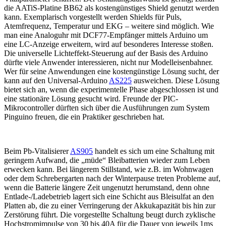
die AATiS-Platine BB62 als kostengünstiges Shield genutzt werden
kann. Exemplarisch vorgestellt werden Shields für Puls,
Atemfrequenz, Temperatur und EKG – weitere sind möglich. Wie
man eine Analoguhr mit DCF77-Empfänger mittels Arduino um
eine LC-Anzeige erweitern, wird auf besonderes Interesse stoßen.
Die universelle Lichteffekt-Steuerung auf der Basis des Arduino
dürfte viele Anwender interessieren, nicht nur Modelleisenbahner.
Wer für seine Anwendungen eine kostengünstige Lösung sucht, der
kann auf den Universal-Arduino
AS225
ausweichen. Diese Lösung
bietet sich an, wenn die experimentelle Phase abgeschlossen ist und
eine stationäre Lösung gesucht wird. Freunde der PIC-
Mikrocontroller dürften sich über die Ausführungen zum System
Pinguino freuen, die ein Praktiker geschrieben hat.
Beim Pb-Vitalisierer
AS905
handelt es sich um eine Schaltung mit
geringem Aufwand, die „müde“ Bleibatterien wieder zum Leben
erwecken kann. Bei längerem Stillstand, wie z.B. im Wohnwagen
oder dem Schrebergarten nach der Winterpause treten Probleme auf,
wenn die Batterie längere Zeit ungenutzt herumstand, denn ohne
Entlade-/Ladebetrieb lagert sich eine Schicht aus Bleisulfat an den
Platten ab, die zu einer Verringerung der Akkukapazität bis hin zur
Zerstörung führt. Die vorgestellte Schaltung beugt durch zyklische
Hochstromimpulse von 30 bis 40A für die Dauer von jeweils 1ms