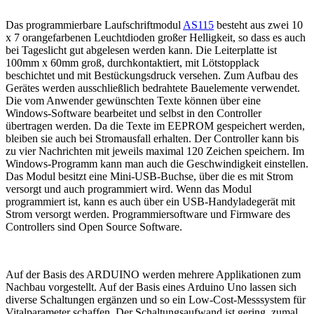
Das programmierbare Laufschriftmodul
AS115
besteht aus zwei 10
x 7 orangefarbenen Leuchtdioden großer Helligkeit, so dass es auch
bei Tageslicht gut abgelesen werden kann. Die Leiterplatte ist
100mm x 60mm groß, durchkontaktiert, mit Lötstopplack
beschichtet und mit Bestückungsdruck versehen. Zum Aufbau des
Gerätes werden ausschließlich bedrahtete Bauelemente verwendet.
Die vom Anwender gewünschten Texte können über eine
Windows-Software bearbeitet und selbst in den Controller
übertragen werden. Da die Texte im EEPROM gespeichert werden,
bleiben sie auch bei Stromausfall erhalten. Der Controller kann bis
zu vier Nachrichten mit jeweils maximal 120 Zeichen speichern. Im
Windows-Programm kann man auch die Geschwindigkeit einstellen.
Das Modul besitzt eine Mini-USB-Buchse, über die es mit Strom
versorgt und auch programmiert wird. Wenn das Modul
programmiert ist, kann es auch über ein USB-Handyladegerät mit
Strom versorgt werden. Programmiersoftware und Firmware des
Controllers sind Open Source Software.
Auf der Basis des ARDUINO werden mehrere Applikationen zum
Nachbau vorgestellt. Auf der Basis eines Arduino Uno lassen sich
diverse Schaltungen ergänzen und so ein Low-Cost-Messsystem für
Vitalparameter schaffen. Der Schaltungsaufwand ist gering, zumal