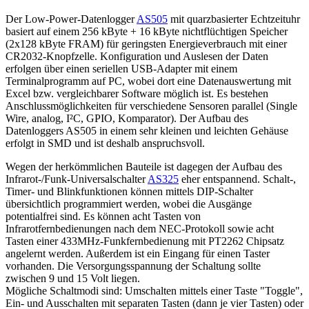
Der Low-Power-Datenlogger
AS505
mit quarzbasierter Echtzeituhr
basiert auf einem 256 kByte + 16 kByte nichtflüchtigen Speicher
(2x128 kByte FRAM) für geringsten Energieverbrauch mit einer
CR2032-Knopfzelle. Konfiguration und Auslesen der Daten
erfolgen über einen seriellen USB-Adapter mit einem
Terminalprogramm auf PC, wobei dort eine Datenauswertung mit
Excel bzw. vergleichbarer Software möglich ist. Es bestehen
Anschlussmöglichkeiten für verschiedene Sensoren parallel (Single
Wire, analog, I²C, GPIO, Komparator). Der Aufbau des
Datenloggers AS505 in einem sehr kleinen und leichten Gehäuse
erfolgt in SMD und ist deshalb anspruchsvoll.
Wegen der herkömmlichen Bauteile ist dagegen der Aufbau des
Infrarot-/Funk-Universalschalter
AS325
eher entspannend. Schalt-,
Timer- und Blinkfunktionen können mittels DIP-Schalter
übersichtlich programmiert werden, wobei die Ausgänge
potentialfrei sind. Es können acht Tasten von
Infrarotfernbedienungen nach dem NEC-Protokoll sowie acht
Tasten einer 433MHz-Funkfernbedienung mit PT2262 Chipsatz
angelernt werden. Außerdem ist ein Eingang für einen Taster
vorhanden. Die Versorgungsspannung der Schaltung sollte
zwischen 9 und 15 Volt liegen.
Mögliche Schaltmodi sind: Umschalten mittels einer Taste "Toggle",
Ein- und Ausschalten mit separaten Tasten (dann je vier Tasten) oder