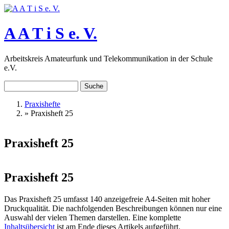
Direkt zum Inhalt
A A T i S e. V.
Arbeitskreis Amateurfunk und Telekommunikation in der Schule
e.V.
Suche
Suchformular
Praxishefte
»
Praxisheft 25
Sie sind hier
Praxisheft 25
Praxisheft 25
Das Praxisheft 25 umfasst 140 anzeigefreie A4-Seiten mit hoher
Druckqualität. Die nachfolgenden Beschreibungen können nur eine
Auswahl der vielen Themen darstellen. Eine komplette
Inhaltsübersicht
ist am Ende dieses Artikels aufgeführt.