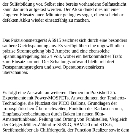
der Sulfatbildung vor. Selbst eine bereits vorhandene Sulfatschicht
kann dadurch aufgelöst werden. Der Akku dankt dies mit einer
längeren Einsatzdauer. Mitunter gelingt es sogar, einen scheinbar
defekten Akku wieder einsatzfähig zu machen.
Das Präzisionsnetzgerät AS915 zeichnet sich durch eine besonders
saubere Gleichspannung aus. Es verfügt über eine ungewöhnlich
präzise Stromregelung bis 2 Ampère und eine ebensolche
Spannungsregelung bis 24 Volt, wobei ein herkömmlicher Trafo
zum Einsatz kommt. Der Schaltungsaufwand bleibt mit drei
Festspannungsreglern und zwei Operationsverstärkern
überschaubar.
Es folgt eine Auswahl an weiteren Themen im Praxisheft 25:
Experimente mit Power-MOSFETs, Anwendungen der Terahertz-
Technologie, die Nutzlast der PICO-Ballons, Grundlagen der
troposphärischen Überreichweiten, Funktion der Radarsensoren,
Empfangsbeobachtungen durch Baken im neuen 60m-
Amateurfunkband, Peilung und Ortung von Funkstellen, Vergleich
der Geiger-Müller-Zählrohre SI39-G, SBM-20 und STS-6,
Streifenschieber als Chiffriergerät, der Function Realizer sowie dem